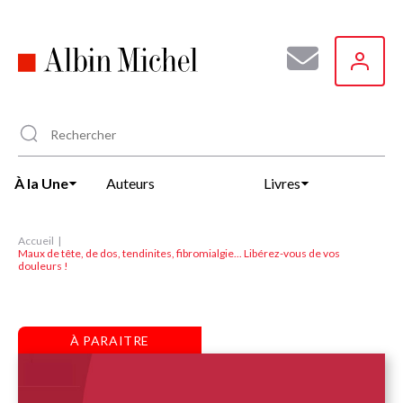
Aller
au
contenu
principal
À la Une
Auteurs
Livres
Accueil
Maux de tête, de dos, tendinites, fibromialgie... Libérez-vous de vos
douleurs !
À PARAITRE