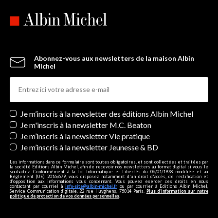
Abonnez-vous aux newsletters de la maison Albin
Michel
Newsletters
Je m’inscris à la newsletter des éditions Albin Michel
Je m'inscris à la newsletter M.C. Beaton
Je m’inscris à la newsletter Vie pratique
Je m’inscris à la newsletter Jeunesse & BD
Les informations dans ce formulaire sont toutes obligatoires, et sont collectées et traitées par
la société Editions Albin Michel, afin de recevoir nos newsletters au format digital si vous le
souhaitez. Conformément à la Loi Informatique et Libertés du 06/01/1978 modifiée et au
Règlement (UE) 2016/679, vous disposez notamment d'un droit d'accès, de rectification et
d’opposition aux informations vous concernant. Vous pouvez exercer ces droits en nous
contactant par courriel à
info-site@albin-michel.fr
ou par courrier à Editions Albin Michel,
Service Communication digitale, 22 rue Huyghens, 75014 Paris.
Plus d’information sur notre
politique de protection de vos données personnelles
.