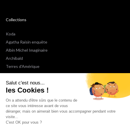
Collections
Koda
Agatha Raisin enquête
Albin Michel Imaginaire
Archibald
Terres d'Amérique
Espaces Libres Poche
Salut c'est nous...
NOX
les Cookies !
Wiz
Voir toutes les collections
On a attendu d'être sûrs que le contenu de
ce site vous intéresse avant de vous
déranger, mais on aimerait bien vous accompagner pendant votre
Nous suivre
visite...
C'est OK pour vous ?