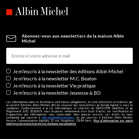
Abonnez-vous aux newsletters de la maison Albin
Michel
Newsletters
Je m’inscris à la newsletter des éditions Albin Michel
Je m'inscris à la newsletter M.C. Beaton
Je m’inscris à la newsletter Vie pratique
Je m’inscris à la newsletter Jeunesse & BD
Les informations dans ce formulaire sont toutes obligatoires, et sont collectées et traitées par
la société Editions Albin Michel, afin de recevoir nos newsletters au format digital si vous le
souhaitez. Conformément à la Loi Informatique et Libertés du 06/01/1978 modifiée et au
Règlement (UE) 2016/679, vous disposez notamment d'un droit d'accès, de rectification et
d’opposition aux informations vous concernant. Vous pouvez exercer ces droits en nous
contactant par courriel à
info-site@albin-michel.fr
ou par courrier à Editions Albin Michel,
Service Communication digitale, 22 rue Huyghens, 75014 Paris.
Plus d’information sur notre
politique de protection de vos données personnelles
.