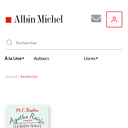
Aller
au
contenu
principal
À la Une
Auteurs
Livres
Accueil
Recherche