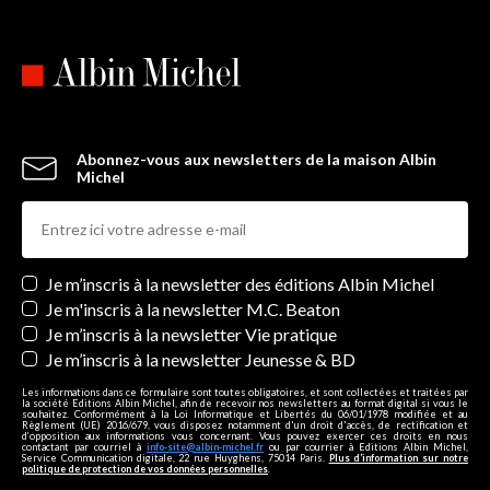
Abonnez-vous aux newsletters de la maison Albin
Michel
Newsletters
Je m’inscris à la newsletter des éditions Albin Michel
Je m'inscris à la newsletter M.C. Beaton
Je m’inscris à la newsletter Vie pratique
Je m’inscris à la newsletter Jeunesse & BD
Les informations dans ce formulaire sont toutes obligatoires, et sont collectées et traitées par
la société Editions Albin Michel, afin de recevoir nos newsletters au format digital si vous le
souhaitez. Conformément à la Loi Informatique et Libertés du 06/01/1978 modifiée et au
Règlement (UE) 2016/679, vous disposez notamment d'un droit d'accès, de rectification et
d’opposition aux informations vous concernant. Vous pouvez exercer ces droits en nous
contactant par courriel à
info-site@albin-michel.fr
ou par courrier à Editions Albin Michel,
Service Communication digitale, 22 rue Huyghens, 75014 Paris.
Plus d’information sur notre
politique de protection de vos données personnelles
.