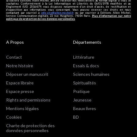
la société Editions Albin Michel, afin de recevoir nos newsletters au format digital si vous le
souhaitez. Conformément à la Loi Informatique et Libertés du 06/01/1978 modifiée et au
Règlement (UE) 2016/679, vous disposez notamment d'un droit d'accès, de rectification et
d’opposition aux informations vous concernant. Vous pouvez exercer ces droits en nous
contactant par courriel à
info-site@albin-michel.fr
ou par courrier à Editions Albin Michel,
Service Communication digitale, 22 rue Huyghens, 75014 Paris.
Plus d’information sur notre
politique de protection de vos données personnelles
.
A Propos
Départements
Contact
Littérature
Notre histoire
Essais & docs
Déposer un manuscrit
Sciences humaines
Espace libraire
Spiritualités
Espace presse
Pratique
Rights and permissions
Jeunesse
Mentions légales
Beaux livres
Cookies
BD
Charte de protection des
données personnelles