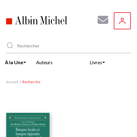
Aller
au
contenu
principal
À la Une
Auteurs
Livres
Accueil
Recherche