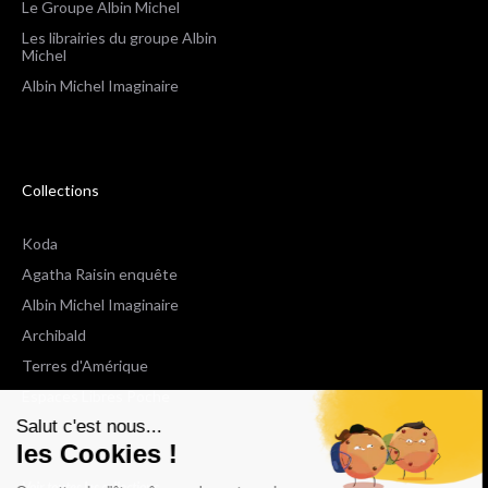
Le Groupe Albin Michel
Les librairies du groupe Albin
Michel
Albin Michel Imaginaire
Collections
Koda
Agatha Raisin enquête
Albin Michel Imaginaire
Archibald
Terres d'Amérique
Espaces Libres Poche
Salut c'est nous...
NOX
les Cookies !
Wiz
Voir toutes les collections