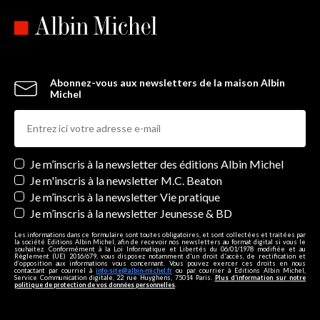
Abonnez-vous aux newsletters de la maison Albin
Michel
Newsletters
Je m’inscris à la newsletter des éditions Albin Michel
Je m'inscris à la newsletter M.C. Beaton
Je m’inscris à la newsletter Vie pratique
Je m’inscris à la newsletter Jeunesse & BD
Les informations dans ce formulaire sont toutes obligatoires, et sont collectées et traitées par
la société Editions Albin Michel, afin de recevoir nos newsletters au format digital si vous le
souhaitez. Conformément à la Loi Informatique et Libertés du 06/01/1978 modifiée et au
Règlement (UE) 2016/679, vous disposez notamment d'un droit d'accès, de rectification et
d’opposition aux informations vous concernant. Vous pouvez exercer ces droits en nous
contactant par courriel à
info-site@albin-michel.fr
ou par courrier à Editions Albin Michel,
Service Communication digitale, 22 rue Huyghens, 75014 Paris.
Plus d’information sur notre
politique de protection de vos données personnelles
.