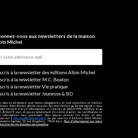
onnez-vous aux newsletters de la maison
bin Michel
ers
nscris à la newsletter des éditions Albin Michel
nscris à la newsletter M.C. Beaton
scris à la newsletter Vie pratique
nscris à la newsletter Jeunesse & BD
s dans ce formulaire sont toutes obligatoires, et sont collectées et traitées
ditions Albin Michel, afin de recevoir nos newsletters au format digital si vous
onformément à la Loi Informatique et Libertés du 06/01/1978 modifiée et au
 2016/679, vous disposez notamment d'un droit d'accès, de rectification et
ux informations vous concernant. Vous pouvez exercer ces droits en nous
courriel à
info-site@albin-michel.fr
ou par courrier à Editions Albin Michel,
cation digitale, 22 rue Huyghens, 75014 Paris.
Plus d’information sur notre
otection de vos données personnelles
.