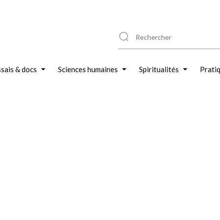
sais & docs
Sciences humaines
Spiritualités
Prati