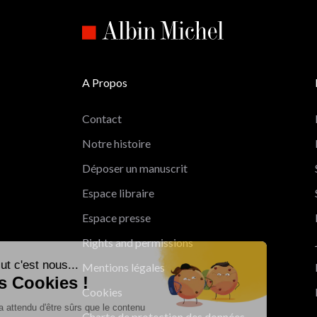
A Propos
Contact
Notre histoire
Déposer un manuscrit
Espace libraire
Espace presse
Rights and permissions
Salut c'est nous...
Mentions légales
les Cookies !
Cookies
On a attendu d'être sûrs que le contenu
Charte de protection des données