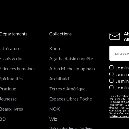
Départements
Collections
Ab
Al
Littérature
Koda
Essais & docs
Agatha Raisin enquête
Newslett
Je m’i
Sciences humaines
Albin Michel Imaginaire
Je m'i
Spiritualités
Archibald
Je m’in
Je m’i
Pratique
Terres d'Amérique
Les information
Jeunesse
Espaces Libres Poche
par la société E
le souhaitez. C
Règlement (UE)
Beaux livres
NOX
d’opposition a
contactant par 
Service Communi
politique de pr
BD
Wiz
Voir toutes les collections