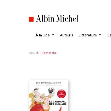
Aller
au
contenu
principal
À la Une
Auteurs
Littérature
Es
Accueil
Recherche