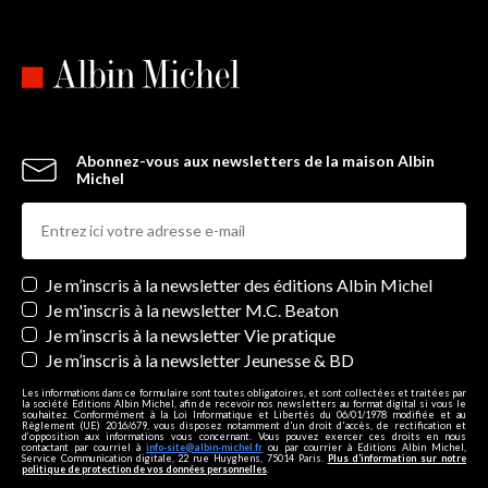
Abonnez-vous aux newsletters de la maison Albin
Michel
Newsletters
Je m’inscris à la newsletter des éditions Albin Michel
Je m'inscris à la newsletter M.C. Beaton
Je m’inscris à la newsletter Vie pratique
Je m’inscris à la newsletter Jeunesse & BD
Les informations dans ce formulaire sont toutes obligatoires, et sont collectées et traitées par
la société Editions Albin Michel, afin de recevoir nos newsletters au format digital si vous le
souhaitez. Conformément à la Loi Informatique et Libertés du 06/01/1978 modifiée et au
Règlement (UE) 2016/679, vous disposez notamment d'un droit d'accès, de rectification et
d’opposition aux informations vous concernant. Vous pouvez exercer ces droits en nous
contactant par courriel à
info-site@albin-michel.fr
ou par courrier à Editions Albin Michel,
Service Communication digitale, 22 rue Huyghens, 75014 Paris.
Plus d’information sur notre
politique de protection de vos données personnelles
.