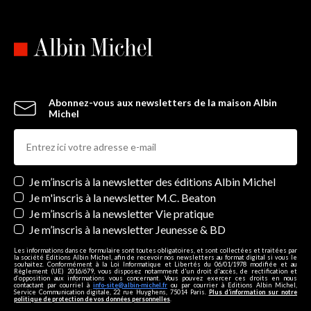
Abonnez-vous aux newsletters de la maison Albin
Michel
Newsletters
Je m’inscris à la newsletter des éditions Albin Michel
Je m'inscris à la newsletter M.C. Beaton
Je m’inscris à la newsletter Vie pratique
Je m’inscris à la newsletter Jeunesse & BD
Les informations dans ce formulaire sont toutes obligatoires, et sont collectées et traitées par
la société Editions Albin Michel, afin de recevoir nos newsletters au format digital si vous le
souhaitez. Conformément à la Loi Informatique et Libertés du 06/01/1978 modifiée et au
Règlement (UE) 2016/679, vous disposez notamment d'un droit d'accès, de rectification et
d’opposition aux informations vous concernant. Vous pouvez exercer ces droits en nous
contactant par courriel à
info-site@albin-michel.fr
ou par courrier à Editions Albin Michel,
Service Communication digitale, 22 rue Huyghens, 75014 Paris.
Plus d’information sur notre
politique de protection de vos données personnelles
.