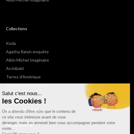
Collections
Koda
Agatha Raisin enquête
Albin Michel Imaginaire
Archibald
Terres d'Amérique
Espaces Libres Poche
Salut c'est nous...
NOX
les Cookies !
Wiz
Voir toutes les collections
On a attendu d'être sûrs que le contenu de
ce site vous intéresse avant de vous
déranger, mais on aimerait bien vous accompagner pendant votre
Nous suivre
visite...