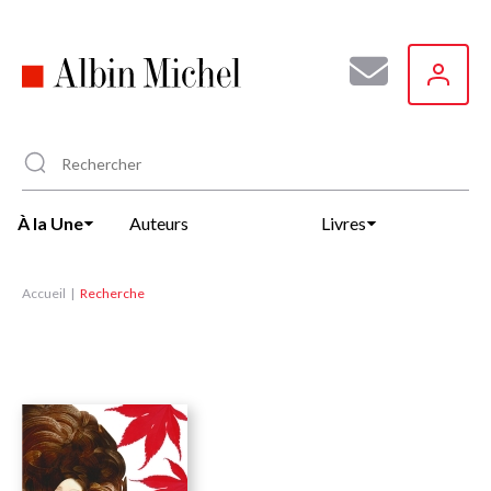
Aller
au
contenu
principal
À la Une
Auteurs
Livres
Accueil
Recherche