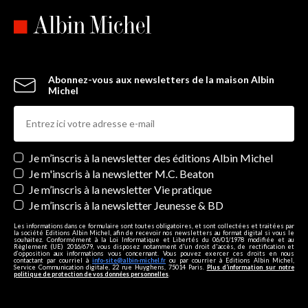
Abonnez-vous aux newsletters de la maison Albin
Michel
Newsletters
Je m’inscris à la newsletter des éditions Albin Michel
Je m'inscris à la newsletter M.C. Beaton
Je m’inscris à la newsletter Vie pratique
Je m’inscris à la newsletter Jeunesse & BD
Les informations dans ce formulaire sont toutes obligatoires, et sont collectées et traitées par
la société Editions Albin Michel, afin de recevoir nos newsletters au format digital si vous le
souhaitez. Conformément à la Loi Informatique et Libertés du 06/01/1978 modifiée et au
Règlement (UE) 2016/679, vous disposez notamment d'un droit d'accès, de rectification et
d’opposition aux informations vous concernant. Vous pouvez exercer ces droits en nous
contactant par courriel à
info-site@albin-michel.fr
ou par courrier à Editions Albin Michel,
Service Communication digitale, 22 rue Huyghens, 75014 Paris.
Plus d’information sur notre
politique de protection de vos données personnelles
.