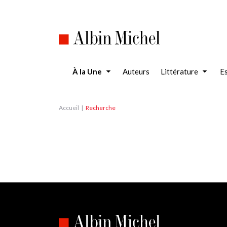
Aller
au
contenu
principal
À la Une
Auteurs
Littérature
Es
Accueil
Recherche