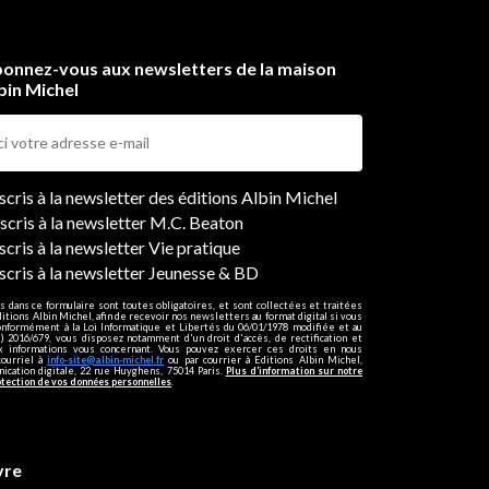
onnez-vous aux newsletters de la maison
bin Michel
ers
nscris à la newsletter des éditions Albin Michel
nscris à la newsletter M.C. Beaton
scris à la newsletter Vie pratique
nscris à la newsletter Jeunesse & BD
s dans ce formulaire sont toutes obligatoires, et sont collectées et traitées
ditions Albin Michel, afin de recevoir nos newsletters au format digital si vous
onformément à la Loi Informatique et Libertés du 06/01/1978 modifiée et au
 2016/679, vous disposez notamment d'un droit d'accès, de rectification et
ux informations vous concernant. Vous pouvez exercer ces droits en nous
courriel à
info-site@albin-michel.fr
ou par courrier à Editions Albin Michel,
cation digitale, 22 rue Huyghens, 75014 Paris.
Plus d’information sur notre
otection de vos données personnelles
.
vre