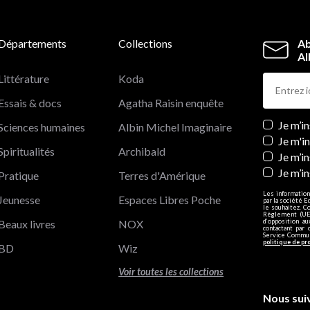
Départements
Collections
Ab
Al
Littérature
Koda
Essais & docs
Agatha Raisin enquête
Newslett
Je m’i
Sciences humaines
Albin Michel Imaginaire
Je m'i
Spiritualités
Archibald
Je m’in
Je m’i
Pratique
Terres d'Amérique
Les information
Jeunesse
Espaces Libres Poche
par la société E
le souhaitez. C
Règlement (UE)
Beaux livres
NOX
d’opposition a
contactant par 
Service Communi
politique de pr
BD
Wiz
Voir toutes les collections
Nous sui