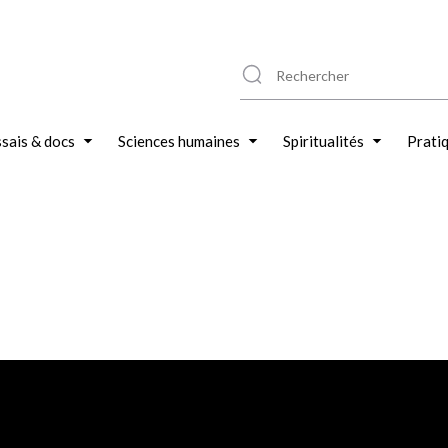
sais & docs
Sciences humaines
Spiritualités
Prati