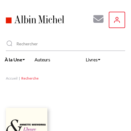
Aller
au
contenu
principal
À la Une
Auteurs
Livres
Accueil
Recherche