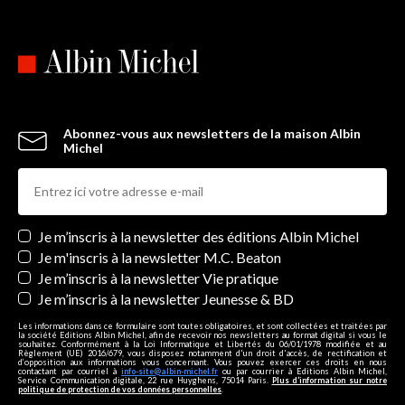
Abonnez-vous aux newsletters de la maison Albin
Michel
Newsletters
Je m’inscris à la newsletter des éditions Albin Michel
Je m'inscris à la newsletter M.C. Beaton
Je m’inscris à la newsletter Vie pratique
Je m’inscris à la newsletter Jeunesse & BD
Les informations dans ce formulaire sont toutes obligatoires, et sont collectées et traitées par
la société Editions Albin Michel, afin de recevoir nos newsletters au format digital si vous le
souhaitez. Conformément à la Loi Informatique et Libertés du 06/01/1978 modifiée et au
Règlement (UE) 2016/679, vous disposez notamment d'un droit d'accès, de rectification et
d’opposition aux informations vous concernant. Vous pouvez exercer ces droits en nous
contactant par courriel à
info-site@albin-michel.fr
ou par courrier à Editions Albin Michel,
Service Communication digitale, 22 rue Huyghens, 75014 Paris.
Plus d’information sur notre
politique de protection de vos données personnelles
.