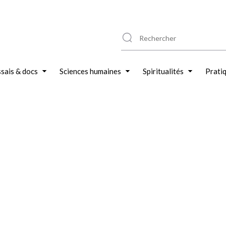
sais & docs
Sciences humaines
Spiritualités
Prati