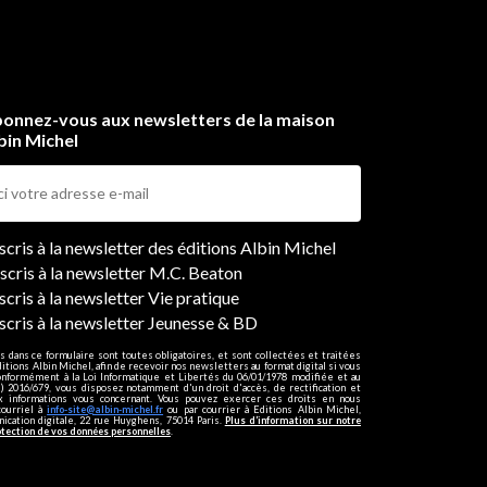
onnez-vous aux newsletters de la maison
bin Michel
ers
nscris à la newsletter des éditions Albin Michel
nscris à la newsletter M.C. Beaton
scris à la newsletter Vie pratique
nscris à la newsletter Jeunesse & BD
s dans ce formulaire sont toutes obligatoires, et sont collectées et traitées
ditions Albin Michel, afin de recevoir nos newsletters au format digital si vous
onformément à la Loi Informatique et Libertés du 06/01/1978 modifiée et au
 2016/679, vous disposez notamment d'un droit d'accès, de rectification et
ux informations vous concernant. Vous pouvez exercer ces droits en nous
courriel à
info-site@albin-michel.fr
ou par courrier à Editions Albin Michel,
cation digitale, 22 rue Huyghens, 75014 Paris.
Plus d’information sur notre
otection de vos données personnelles
.