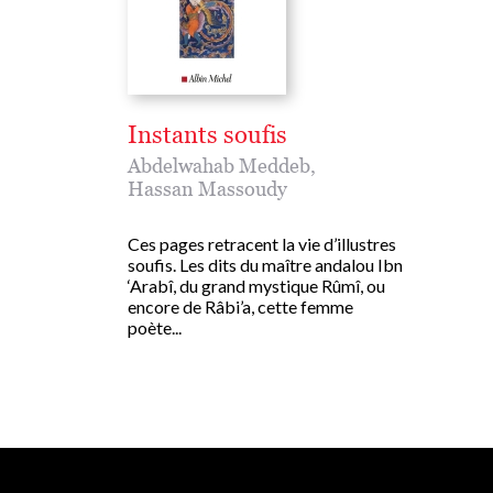
Instants soufis
Abdelwahab Meddeb
,
Hassan Massoudy
Ces pages retracent la vie d’illustres
soufis. Les dits du maître andalou Ibn
‘Arabî, du grand mystique Rûmî, ou
encore de Râbi’a, cette femme
poète...