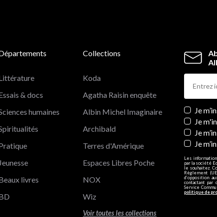
Départements
Collections
Ab
Al
Littérature
Koda
Essais & docs
Agatha Raisin enquête
Newslett
Je m’i
Sciences humaines
Albin Michel Imaginaire
Je m'i
Spiritualités
Archibald
Je m’in
Je m’i
Pratique
Terres d'Amérique
Les information
Jeunesse
Espaces Libres Poche
par la société E
le souhaitez. C
Règlement (UE)
Beaux livres
NOX
d’opposition a
contactant par 
Service Communi
politique de pr
BD
Wiz
Voir toutes les collections