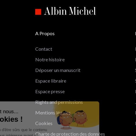
A Propos
Contact
Notre histoire
Déposer un manuscrit
Espace libraire
Espace presse
Rights and permissions
Salut c'est nous...
Mentions légales
les Cookies !
Cookies
On a attendu d'être sûrs que le contenu
Charte de protection des données
de ce site vous intéresse avant de