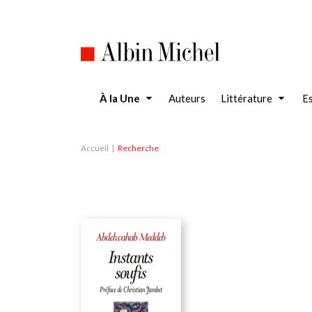
Aller
au
contenu
principal
À la Une
Auteurs
Littérature
Es
Accueil
Recherche