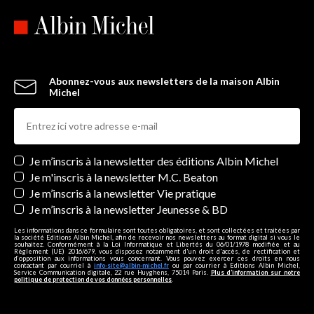
Abonnez-vous aux newsletters de la maison Albin
Michel
Newsletters
Je m’inscris à la newsletter des éditions Albin Michel
Je m'inscris à la newsletter M.C. Beaton
Je m’inscris à la newsletter Vie pratique
Je m’inscris à la newsletter Jeunesse & BD
Les informations dans ce formulaire sont toutes obligatoires, et sont collectées et traitées par
la société Editions Albin Michel, afin de recevoir nos newsletters au format digital si vous le
souhaitez. Conformément à la Loi Informatique et Libertés du 06/01/1978 modifiée et au
Règlement (UE) 2016/679, vous disposez notamment d'un droit d'accès, de rectification et
d’opposition aux informations vous concernant. Vous pouvez exercer ces droits en nous
contactant par courriel à
info-site@albin-michel.fr
ou par courrier à Editions Albin Michel,
Service Communication digitale, 22 rue Huyghens, 75014 Paris.
Plus d’information sur notre
politique de protection de vos données personnelles
.