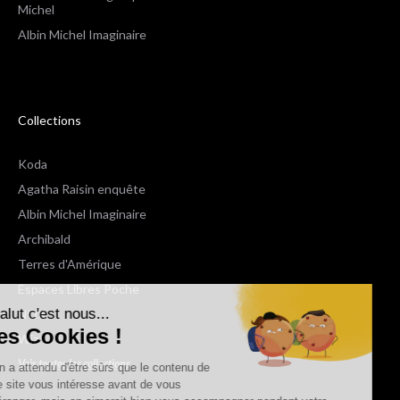
Michel
Albin Michel Imaginaire
Collections
Koda
Agatha Raisin enquête
Albin Michel Imaginaire
Archibald
Terres d'Amérique
Espaces Libres Poche
Salut c'est nous...
NOX
les Cookies !
Wiz
Voir toutes les collections
On a attendu d'être sûrs que le contenu de
ce site vous intéresse avant de vous