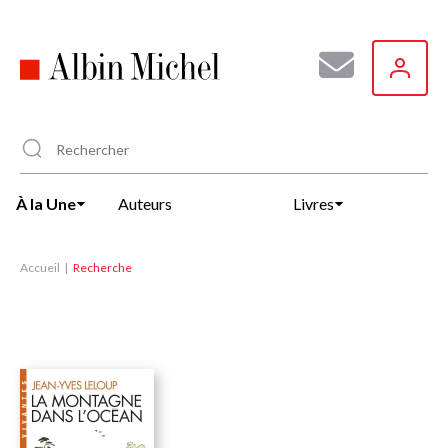
Aller
au
contenu
principal
À la Une
Auteurs
Livres
Accueil
Recherche