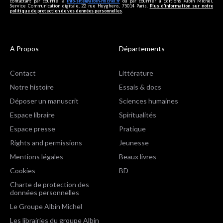
contactant par courriel à
info-site@albin-michel.fr
ou par courrier à Editions Albin Michel,
Service Communication digitale, 22 rue Huyghens, 75014 Paris.
Plus d’information sur notre
politique de protection de vos données personnelles
.
A Propos
Départements
Contact
Littérature
Notre histoire
Essais & docs
Déposer un manuscrit
Sciences humaines
Espace libraire
Spiritualités
Espace presse
Pratique
Rights and permissions
Jeunesse
Mentions légales
Beaux livres
Cookies
BD
Charte de protection des
données personnelles
Le Groupe Albin Michel
Les librairies du groupe Albin