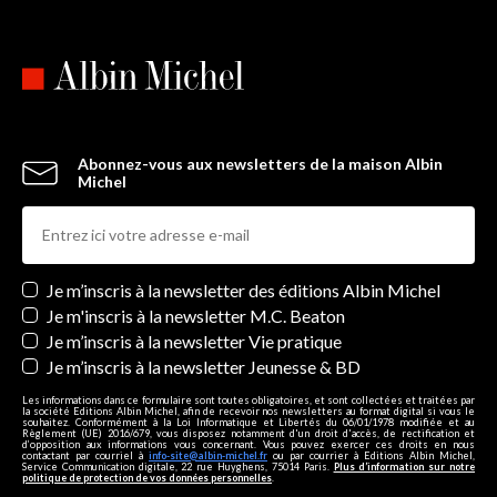
Abonnez-vous aux newsletters de la maison Albin
Michel
Newsletters
Je m’inscris à la newsletter des éditions Albin Michel
Je m'inscris à la newsletter M.C. Beaton
Je m’inscris à la newsletter Vie pratique
Je m’inscris à la newsletter Jeunesse & BD
Les informations dans ce formulaire sont toutes obligatoires, et sont collectées et traitées par
la société Editions Albin Michel, afin de recevoir nos newsletters au format digital si vous le
souhaitez. Conformément à la Loi Informatique et Libertés du 06/01/1978 modifiée et au
Règlement (UE) 2016/679, vous disposez notamment d'un droit d'accès, de rectification et
d’opposition aux informations vous concernant. Vous pouvez exercer ces droits en nous
contactant par courriel à
info-site@albin-michel.fr
ou par courrier à Editions Albin Michel,
Service Communication digitale, 22 rue Huyghens, 75014 Paris.
Plus d’information sur notre
politique de protection de vos données personnelles
.