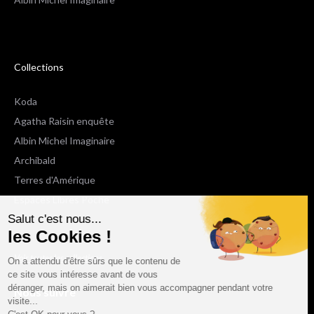
Collections
Koda
Agatha Raisin enquête
Albin Michel Imaginaire
Archibald
Terres d'Amérique
Espaces Libres Poche
Salut c'est nous...
NOX
les Cookies !
Wiz
Voir toutes les collections
On a attendu d'être sûrs que le contenu de
ce site vous intéresse avant de vous
déranger, mais on aimerait bien vous accompagner pendant votre
Nous suivre
visite...