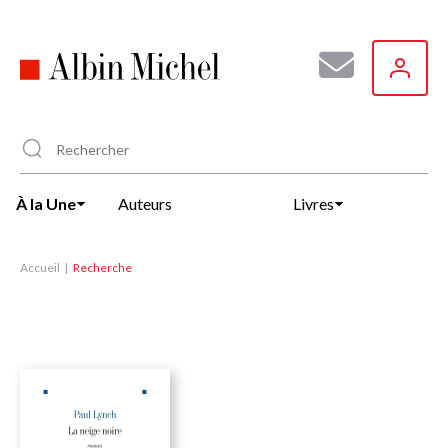
Aller
au
contenu
principal
À la Une
Auteurs
Livres
Accueil
Recherche