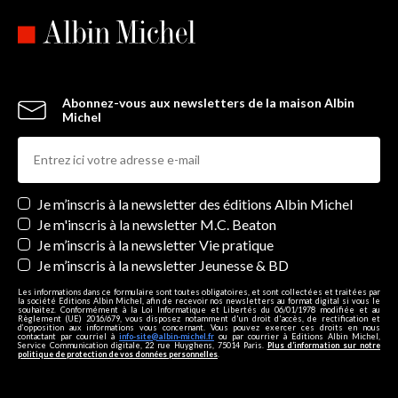
Abonnez-vous aux newsletters de la maison Albin
Michel
Newsletters
Je m’inscris à la newsletter des éditions Albin Michel
Je m'inscris à la newsletter M.C. Beaton
Je m’inscris à la newsletter Vie pratique
Je m’inscris à la newsletter Jeunesse & BD
Les informations dans ce formulaire sont toutes obligatoires, et sont collectées et traitées par
la société Editions Albin Michel, afin de recevoir nos newsletters au format digital si vous le
souhaitez. Conformément à la Loi Informatique et Libertés du 06/01/1978 modifiée et au
Règlement (UE) 2016/679, vous disposez notamment d'un droit d'accès, de rectification et
d’opposition aux informations vous concernant. Vous pouvez exercer ces droits en nous
contactant par courriel à
info-site@albin-michel.fr
ou par courrier à Editions Albin Michel,
Service Communication digitale, 22 rue Huyghens, 75014 Paris.
Plus d’information sur notre
politique de protection de vos données personnelles
.