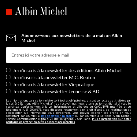
Abonnez-vous aux newsletters de la maison Albin
Michel
Newsletters
Je m’inscris à la newsletter des éditions Albin Michel
Je m'inscris à la newsletter M.C. Beaton
Je m’inscris à la newsletter Vie pratique
Je m’inscris à la newsletter Jeunesse & BD
Les informations dans ce formulaire sont toutes obligatoires, et sont collectées et traitées par
la société Editions Albin Michel, afin de recevoir nos newsletters au format digital si vous le
souhaitez. Conformément à la Loi Informatique et Libertés du 06/01/1978 modifiée et au
Règlement (UE) 2016/679, vous disposez notamment d'un droit d'accès, de rectification et
d’opposition aux informations vous concernant. Vous pouvez exercer ces droits en nous
contactant par courriel à
info-site@albin-michel.fr
ou par courrier à Editions Albin Michel,
Service Communication digitale, 22 rue Huyghens, 75014 Paris.
Plus d’information sur notre
politique de protection de vos données personnelles
.