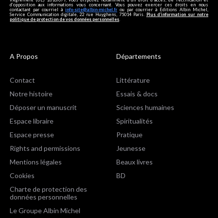
d’opposition aux informations vous concernant. Vous pouvez exercer ces droits en nous
contactant par courriel à
info-site@albin-michel.fr
ou par courrier à Editions Albin Michel,
Service Communication digitale, 22 rue Huyghens, 75014 Paris.
Plus d’information sur notre
politique de protection de vos données personnelles
.
A Propos
Départements
Contact
Littérature
Notre histoire
Essais & docs
Déposer un manuscrit
Sciences humaines
Espace libraire
Spiritualités
Espace presse
Pratique
Rights and permissions
Jeunesse
Mentions légales
Beaux livres
Cookies
BD
Charte de protection des
données personnelles
Le Groupe Albin Michel