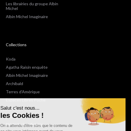
Les librairies du groupe Albin
Michel
Albin Michel Imaginaire
Collections
Koda
Agatha Raisin enquête
Albin Michel Imaginaire
Archibald
Terres d'Amérique
Espaces Libres Poche
Salut c'est nous...
NOX
les Cookies !
Wiz
Voir toutes les collections
On a attendu d'être sûrs que le contenu de