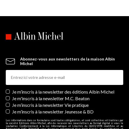
Abonnez-vous aux newsletters de la maison Albin
Michel
Newsletters
Je m’inscris à la newsletter des éditions Albin Michel
Je m'inscris à la newsletter M.C. Beaton
Je m’inscris à la newsletter Vie pratique
Je m’inscris à la newsletter Jeunesse & BD
Les informations dans ce formulaire sont toutes obligatoires, et sont collectées et traitées par
la société Editions Albin Michel, afin de recevoir nos newsletters au format digital si vous le
souhaitez. Conformément à la Loi Informatique et Libertés du 06/01/1978 modifiée et au
Règlement (UE) 2016/679, vous disposez notamment d'un droit d'accès, de rectification et