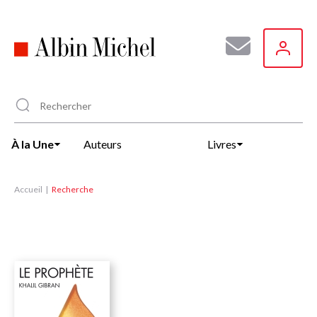
Aller
au
contenu
principal
À la Une
Auteurs
Livres
Accueil
Recherche