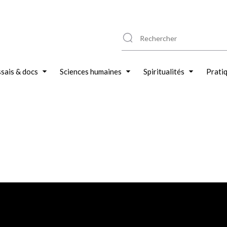
sais & docs
Sciences humaines
Spiritualités
Prati