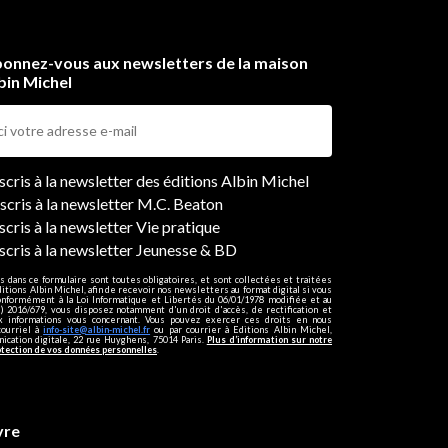
onnez-vous aux newsletters de la maison
bin Michel
ers
nscris à la newsletter des éditions Albin Michel
nscris à la newsletter M.C. Beaton
scris à la newsletter Vie pratique
nscris à la newsletter Jeunesse & BD
s dans ce formulaire sont toutes obligatoires, et sont collectées et traitées
ditions Albin Michel, afin de recevoir nos newsletters au format digital si vous
onformément à la Loi Informatique et Libertés du 06/01/1978 modifiée et au
 2016/679, vous disposez notamment d'un droit d'accès, de rectification et
ux informations vous concernant. Vous pouvez exercer ces droits en nous
courriel à
info-site@albin-michel.fr
ou par courrier à Editions Albin Michel,
cation digitale, 22 rue Huyghens, 75014 Paris.
Plus d’information sur notre
otection de vos données personnelles
.
vre