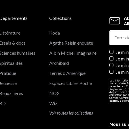
Départements
Collections
Ab
Al
Littérature
Koda
Essais & docs
Agatha Raisin enquête
Newslett
Je m’i
Sciences humaines
Albin Michel Imaginaire
Je m'i
Spiritualités
Archibald
Je m’in
Je m’i
Pratique
Terres d'Amérique
Les information
Jeunesse
Espaces Libres Poche
par la société E
le souhaitez. C
Règlement (UE)
Beaux livres
NOX
d’opposition a
contactant par 
Service Communi
politique de pr
BD
Wiz
Voir toutes les collections
Nous sui