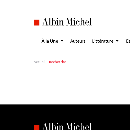
Aller
au
contenu
principal
À la Une
Auteurs
Littérature
Es
Accueil
Recherche