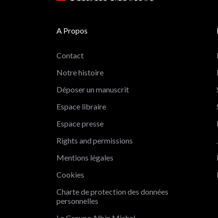
A Propos
Contact
Notre histoire
Déposer un manuscrit
Espace libraire
Espace presse
Rights and permissions
t c'est nous...
Mentions légales
s Cookies !
Cookies
attendu d'être sûrs que le contenu
Charte de protection des données
 site vous intéresse avant de
personnelles
déranger, mais on aimerait bien vous accompagner pendant
visite...
Le Groupe Albin Michel