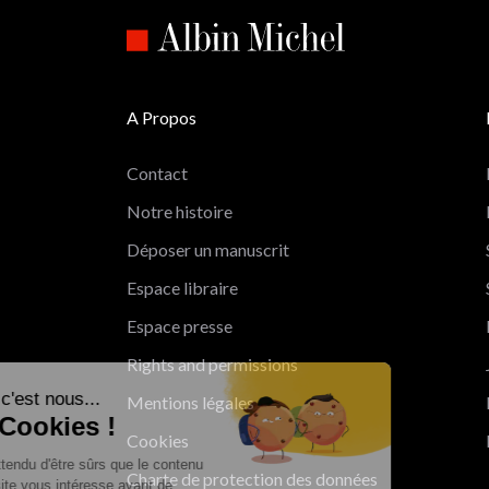
A Propos
Contact
Notre histoire
Déposer un manuscrit
Espace libraire
Espace presse
Rights and permissions
Salut c'est nous...
Mentions légales
les Cookies !
Cookies
On a attendu d'être sûrs que le contenu
Charte de protection des données
de ce site vous intéresse avant de