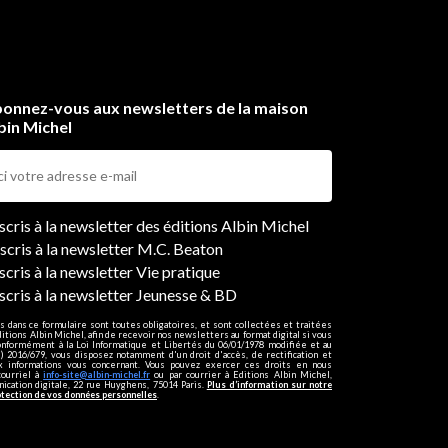
onnez-vous aux newsletters de la maison
bin Michel
ers
nscris à la newsletter des éditions Albin Michel
nscris à la newsletter M.C. Beaton
scris à la newsletter Vie pratique
nscris à la newsletter Jeunesse & BD
s dans ce formulaire sont toutes obligatoires, et sont collectées et traitées
ditions Albin Michel, afin de recevoir nos newsletters au format digital si vous
onformément à la Loi Informatique et Libertés du 06/01/1978 modifiée et au
 2016/679, vous disposez notamment d'un droit d'accès, de rectification et
ux informations vous concernant. Vous pouvez exercer ces droits en nous
courriel à
info-site@albin-michel.fr
ou par courrier à Editions Albin Michel,
cation digitale, 22 rue Huyghens, 75014 Paris.
Plus d’information sur notre
otection de vos données personnelles
.