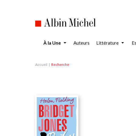
Aller
au
contenu
principal
À la Une
Auteurs
Littérature
Es
Accueil
Recherche