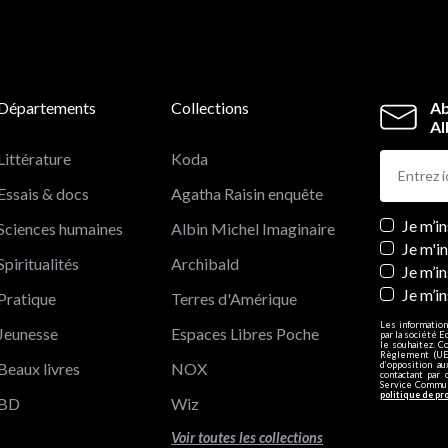
Départements
Collections
Ab
Al
Littérature
Koda
Essais & docs
Agatha Raisin enquête
Newslett
Je m’i
Sciences humaines
Albin Michel Imaginaire
Je m'i
Spiritualités
Archibald
Je m’in
Je m’i
Pratique
Terres d'Amérique
Les information
Jeunesse
Espaces Libres Poche
par la société E
le souhaitez. C
Règlement (UE)
Beaux livres
NOX
d’opposition a
contactant par 
Service Communi
politique de pr
BD
Wiz
Voir toutes les collections