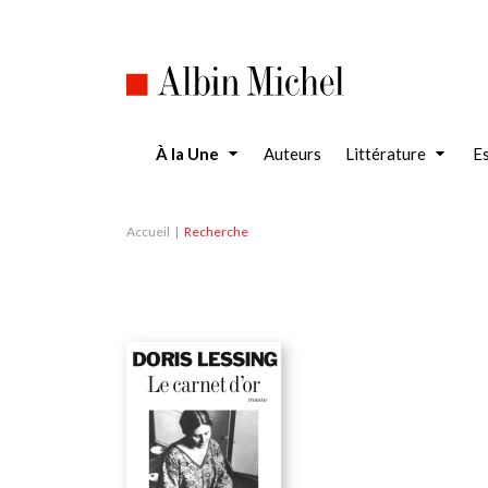
Aller
au
contenu
principal
À la Une
Auteurs
Littérature
Es
Accueil
Recherche