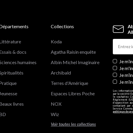
Départements
Collections
Ab
Al
Littérature
Koda
Essais & docs
Agatha Raisin enquête
Newslett
Je m’i
Sciences humaines
Albin Michel Imaginaire
Je m'i
Spiritualités
Archibald
Je m’in
Je m’i
Pratique
Terres d'Amérique
Les information
Jeunesse
Espaces Libres Poche
par la société E
le souhaitez. C
Règlement (UE)
Beaux livres
NOX
d’opposition a
contactant par 
Service Communi
politique de pr
BD
Wiz
Voir toutes les collections