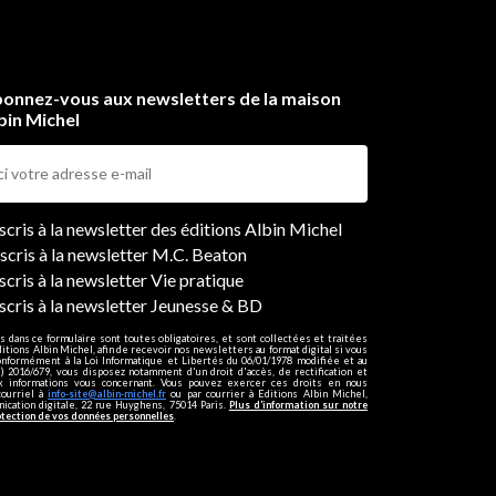
onnez-vous aux newsletters de la maison
bin Michel
ers
nscris à la newsletter des éditions Albin Michel
nscris à la newsletter M.C. Beaton
scris à la newsletter Vie pratique
nscris à la newsletter Jeunesse & BD
s dans ce formulaire sont toutes obligatoires, et sont collectées et traitées
ditions Albin Michel, afin de recevoir nos newsletters au format digital si vous
onformément à la Loi Informatique et Libertés du 06/01/1978 modifiée et au
 2016/679, vous disposez notamment d'un droit d'accès, de rectification et
ux informations vous concernant. Vous pouvez exercer ces droits en nous
courriel à
info-site@albin-michel.fr
ou par courrier à Editions Albin Michel,
cation digitale, 22 rue Huyghens, 75014 Paris.
Plus d’information sur notre
otection de vos données personnelles
.