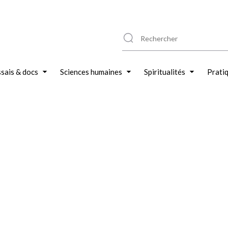
sais & docs
Sciences humaines
Spiritualités
Prati