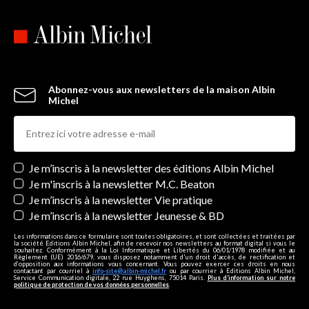
Abonnez-vous aux newsletters de la maison Albin
Michel
Newsletters
Je m’inscris à la newsletter des éditions Albin Michel
Je m'inscris à la newsletter M.C. Beaton
Je m’inscris à la newsletter Vie pratique
Je m’inscris à la newsletter Jeunesse & BD
Les informations dans ce formulaire sont toutes obligatoires, et sont collectées et traitées par
la société Editions Albin Michel, afin de recevoir nos newsletters au format digital si vous le
souhaitez. Conformément à la Loi Informatique et Libertés du 06/01/1978 modifiée et au
Règlement (UE) 2016/679, vous disposez notamment d'un droit d'accès, de rectification et
d’opposition aux informations vous concernant. Vous pouvez exercer ces droits en nous
contactant par courriel à
info-site@albin-michel.fr
ou par courrier à Editions Albin Michel,
Service Communication digitale, 22 rue Huyghens, 75014 Paris.
Plus d’information sur notre
politique de protection de vos données personnelles
.