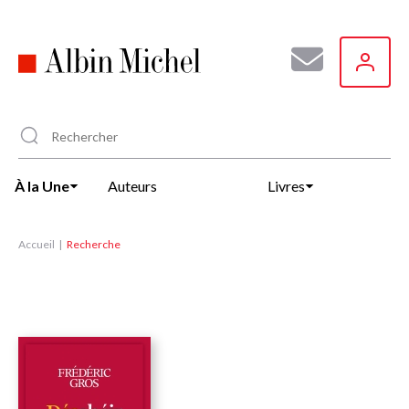
Aller
au
contenu
principal
À la Une
Auteurs
Livres
Accueil
Recherche