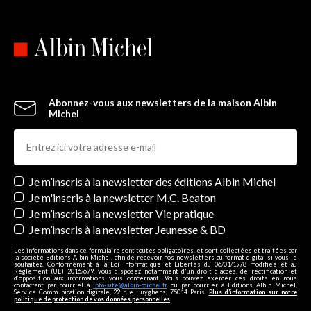
Abonnez-vous aux newsletters de la maison Albin
Michel
Newsletters
Je m’inscris à la newsletter des éditions Albin Michel
Je m'inscris à la newsletter M.C. Beaton
Je m’inscris à la newsletter Vie pratique
Je m’inscris à la newsletter Jeunesse & BD
Les informations dans ce formulaire sont toutes obligatoires, et sont collectées et traitées par
la société Editions Albin Michel, afin de recevoir nos newsletters au format digital si vous le
souhaitez. Conformément à la Loi Informatique et Libertés du 06/01/1978 modifiée et au
Règlement (UE) 2016/679, vous disposez notamment d'un droit d'accès, de rectification et
d’opposition aux informations vous concernant. Vous pouvez exercer ces droits en nous
contactant par courriel à
info-site@albin-michel.fr
ou par courrier à Editions Albin Michel,
Service Communication digitale, 22 rue Huyghens, 75014 Paris.
Plus d’information sur notre
politique de protection de vos données personnelles
.