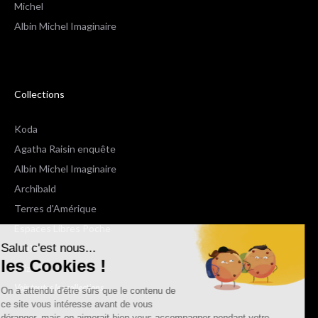
Michel
Albin Michel Imaginaire
Collections
Koda
Agatha Raisin enquête
Albin Michel Imaginaire
Archibald
Terres d'Amérique
Espaces Libres Poche
Salut c'est nous...
NOX
les Cookies !
Wiz
Voir toutes les collections
On a attendu d'être sûrs que le contenu de
ce site vous intéresse avant de vous
déranger, mais on aimerait bien vous accompagner pendant votre