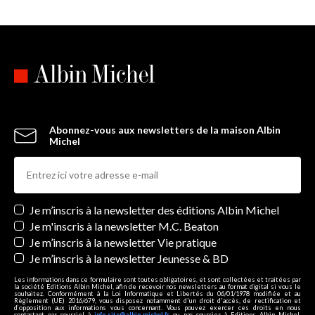
Abonnez-vous aux newsletters de la maison Albin
Michel
Newsletters
Je m’inscris à la newsletter des éditions Albin Michel
Je m'inscris à la newsletter M.C. Beaton
Je m’inscris à la newsletter Vie pratique
Je m’inscris à la newsletter Jeunesse & BD
Les informations dans ce formulaire sont toutes obligatoires, et sont collectées et traitées par
la société Editions Albin Michel, afin de recevoir nos newsletters au format digital si vous le
souhaitez. Conformément à la Loi Informatique et Libertés du 06/01/1978 modifiée et au
Règlement (UE) 2016/679, vous disposez notamment d'un droit d'accès, de rectification et
d’opposition aux informations vous concernant. Vous pouvez exercer ces droits en nous
contactant par courriel à
info-site@albin-michel.fr
ou par courrier à Editions Albin Michel,