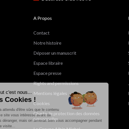
A Propos
Contact
Notre histoire
Déposer un manuscrit
Espace libraire
Espace presse
Rights and permissions
Salut c'est nous...
Mentions légales
les Cookies !
Cookies
On a attendu d'être sûrs que le contenu
Charte de protection des données
de ce site vous intéresse avant de
personnelles
vous déranger, mais on aimerait bien vous accompagner pendant
votre visite...
Le Groupe Albin Michel