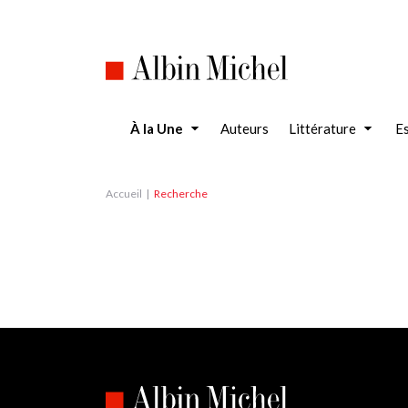
Aller
au
contenu
principal
À la Une
Auteurs
Littérature
Es
Accueil
Recherche