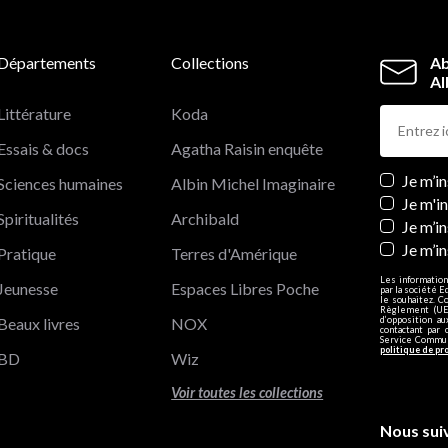
Départements
Collections
Ab
Al
Littérature
Koda
Essais & docs
Agatha Raisin enquête
Newslett
Je m’i
Sciences humaines
Albin Michel Imaginaire
Je m'i
Spiritualités
Archibald
Je m’in
Je m’i
Pratique
Terres d'Amérique
Les information
Jeunesse
Espaces Libres Poche
par la société E
le souhaitez. C
Règlement (UE)
Beaux livres
NOX
d’opposition a
contactant par 
Service Communi
politique de pr
BD
Wiz
Voir toutes les collections
Nous sui