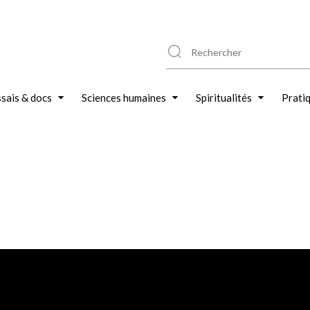
sais & docs
Sciences humaines
Spiritualités
Prati