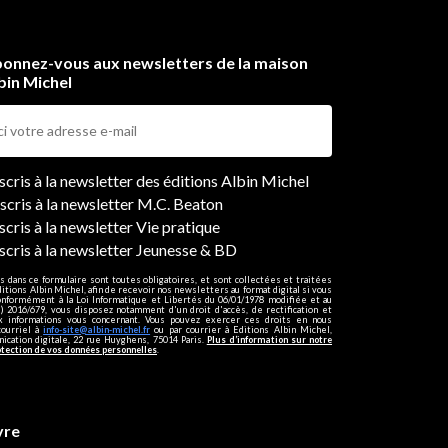
onnez-vous aux newsletters de la maison
bin Michel
ers
nscris à la newsletter des éditions Albin Michel
nscris à la newsletter M.C. Beaton
scris à la newsletter Vie pratique
nscris à la newsletter Jeunesse & BD
s dans ce formulaire sont toutes obligatoires, et sont collectées et traitées
ditions Albin Michel, afin de recevoir nos newsletters au format digital si vous
onformément à la Loi Informatique et Libertés du 06/01/1978 modifiée et au
 2016/679, vous disposez notamment d'un droit d'accès, de rectification et
ux informations vous concernant. Vous pouvez exercer ces droits en nous
courriel à
info-site@albin-michel.fr
ou par courrier à Editions Albin Michel,
cation digitale, 22 rue Huyghens, 75014 Paris.
Plus d’information sur notre
otection de vos données personnelles
.
vre