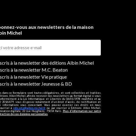
onnez-vous aux newsletters de la maison
bin Michel
ers
nscris à la newsletter des éditions Albin Michel
nscris à la newsletter M.C. Beaton
scris à la newsletter Vie pratique
nscris à la newsletter Jeunesse & BD
s dans ce formulaire sont toutes obligatoires, et sont collectées et traitées
ditions Albin Michel, afin de recevoir nos newsletters au format digital si vous
onformément à la Loi Informatique et Libertés du 06/01/1978 modifiée et au
 2016/679, vous disposez notamment d'un droit d'accès, de rectification et
ux informations vous concernant. Vous pouvez exercer ces droits en nous
courriel à
info-site@albin-michel.fr
ou par courrier à Editions Albin Michel,
cation digitale, 22 rue Huyghens, 75014 Paris.
Plus d’information sur notre
otection de vos données personnelles
.