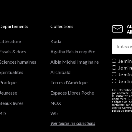
Départements
Collections
Ab
Al
Littérature
Koda
Essais & docs
Agatha Raisin enquête
Newslett
Je m’i
Sciences humaines
Albin Michel Imaginaire
Je m'i
Spiritualités
Archibald
Je m’in
Je m’i
Pratique
Terres d'Amérique
Les information
Jeunesse
Espaces Libres Poche
par la société E
le souhaitez. C
Règlement (UE)
Beaux livres
NOX
d’opposition a
contactant par 
Service Communi
politique de pr
BD
Wiz
Voir toutes les collections