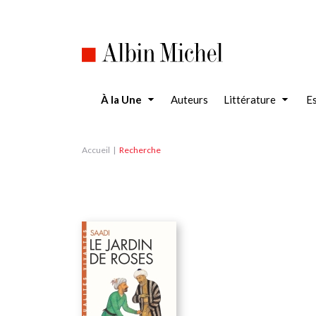
Aller
au
contenu
principal
À la Une
Auteurs
Littérature
Es
Accueil
Recherche