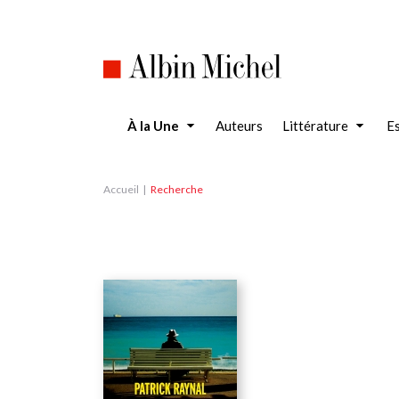
Aller
au
contenu
principal
À la Une
Auteurs
Littérature
Es
Accueil
Recherche