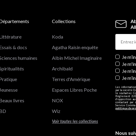
Départements
Collections
Ab
Al
Littérature
Koda
Essais & docs
Agatha Raisin enquête
Newslett
Je m’i
Sciences humaines
Albin Michel Imaginaire
Je m'i
Spiritualités
Archibald
Je m’in
Je m’i
Pratique
Terres d'Amérique
Les information
Jeunesse
Espaces Libres Poche
par la société E
le souhaitez. C
Règlement (UE)
Beaux livres
NOX
d’opposition a
contactant par 
Service Communi
politique de pr
BD
Wiz
Voir toutes les collections
Nous sui