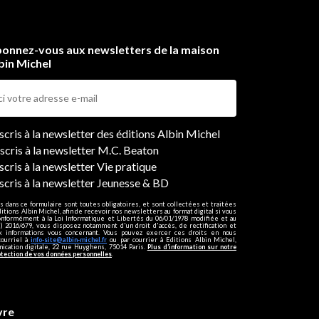
onnez-vous aux newsletters de la maison
bin Michel
ers
nscris à la newsletter des éditions Albin Michel
nscris à la newsletter M.C. Beaton
scris à la newsletter Vie pratique
nscris à la newsletter Jeunesse & BD
s dans ce formulaire sont toutes obligatoires, et sont collectées et traitées
ditions Albin Michel, afin de recevoir nos newsletters au format digital si vous
onformément à la Loi Informatique et Libertés du 06/01/1978 modifiée et au
 2016/679, vous disposez notamment d'un droit d'accès, de rectification et
ux informations vous concernant. Vous pouvez exercer ces droits en nous
courriel à
info-site@albin-michel.fr
ou par courrier à Editions Albin Michel,
cation digitale, 22 rue Huyghens, 75014 Paris.
Plus d’information sur notre
otection de vos données personnelles
.
vre