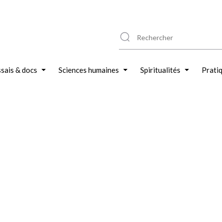
sais & docs
Sciences humaines
Spiritualités
Prati