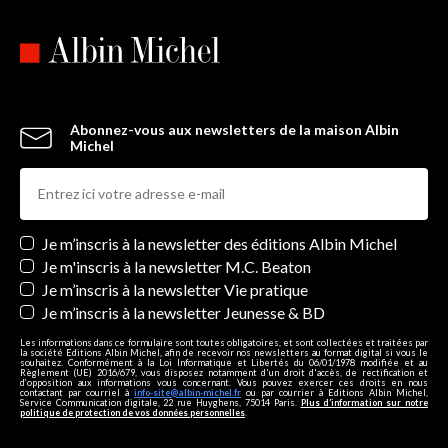
Abonnez-vous aux newsletters de la maison Albin
Michel
Newsletters
Je m’inscris à la newsletter des éditions Albin Michel
Je m'inscris à la newsletter M.C. Beaton
Je m’inscris à la newsletter Vie pratique
Je m’inscris à la newsletter Jeunesse & BD
Les informations dans ce formulaire sont toutes obligatoires, et sont collectées et traitées par
la société Editions Albin Michel, afin de recevoir nos newsletters au format digital si vous le
souhaitez. Conformément à la Loi Informatique et Libertés du 06/01/1978 modifiée et au
Règlement (UE) 2016/679, vous disposez notamment d'un droit d'accès, de rectification et
d’opposition aux informations vous concernant. Vous pouvez exercer ces droits en nous
contactant par courriel à
info-site@albin-michel.fr
ou par courrier à Editions Albin Michel,
Service Communication digitale, 22 rue Huyghens, 75014 Paris.
Plus d’information sur notre
politique de protection de vos données personnelles
.