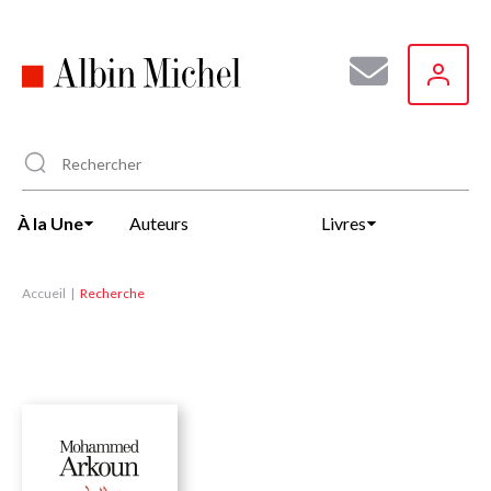
Aller
au
contenu
principal
À la Une
Auteurs
Livres
Accueil
Recherche