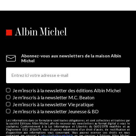
Abonnez-vous aux newsletters de la maison Albin
Michel
Newsletters
Je m’inscris à la newsletter des éditions Albin Michel
Je m'inscris à la newsletter M.C. Beaton
Je m’inscris à la newsletter Vie pratique
Je m’inscris à la newsletter Jeunesse & BD
Les informations dans ce formulaire sont toutes obligatoires, et sont collectées et traitées par
la société Editions Albin Michel, afin de recevoir nos newsletters au format digital si vous le
souhaitez. Conformément à la Loi Informatique et Libertés du 06/01/1978 modifiée et au
Règlement (UE) 2016/679, vous disposez notamment d'un droit d'accès, de rectification et
d’opposition aux informations vous concernant. Vous pouvez exercer ces droits en nous
contactant par courriel à
info-site@albin-michel.fr
ou par courrier à Editions Albin Michel,