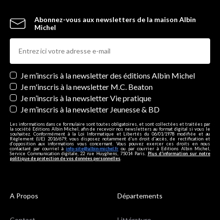
Abonnez-vous aux newsletters de la maison Albin
Michel
Newsletters
Je m’inscris à la newsletter des éditions Albin Michel
Je m'inscris à la newsletter M.C. Beaton
Je m’inscris à la newsletter Vie pratique
Je m’inscris à la newsletter Jeunesse & BD
Les informations dans ce formulaire sont toutes obligatoires, et sont collectées et traitées par
la société Editions Albin Michel, afin de recevoir nos newsletters au format digital si vous le
souhaitez. Conformément à la Loi Informatique et Libertés du 06/01/1978 modifiée et au
Règlement (UE) 2016/679, vous disposez notamment d'un droit d'accès, de rectification et
d’opposition aux informations vous concernant. Vous pouvez exercer ces droits en nous
contactant par courriel à
info-site@albin-michel.fr
ou par courrier à Editions Albin Michel,
Service Communication digitale, 22 rue Huyghens, 75014 Paris.
Plus d’information sur notre
politique de protection de vos données personnelles
.
A Propos
Départements
Contact
Littérature