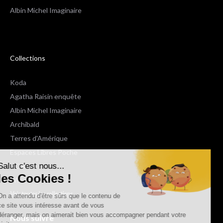
Albin Michel Imaginaire
Collections
Koda
Agatha Raisin enquête
Albin Michel Imaginaire
Archibald
Terres d'Amérique
Espaces Libres Poche
Salut c'est nous...
NOX
les Cookies !
Wiz
Voir toutes les collections
On a attendu d'être sûrs que le contenu de
ce site vous intéresse avant de vous
déranger, mais on aimerait bien vous accompagner pendant votre
Nous suivre