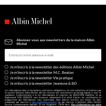
Abonnez-vous aux newsletters de la maison Albin
Michel
Newsletters
Je m’inscris à la newsletter des éditions Albin Michel
Je m'inscris à la newsletter M.C. Beaton
Je m’inscris à la newsletter Vie pratique
Je m’inscris à la newsletter Jeunesse & BD
Les informations dans ce formulaire sont toutes obligatoires, et sont collectées et traitées par
la société Editions Albin Michel, afin de recevoir nos newsletters au format digital si vous le
souhaitez. Conformément à la Loi Informatique et Libertés du 06/01/1978 modifiée et au
Règlement (UE) 2016/679, vous disposez notamment d'un droit d'accès, de rectification et
d’opposition aux informations vous concernant. Vous pouvez exercer ces droits en nous
contactant par courriel à
info-site@albin-michel.fr
ou par courrier à Editions Albin Michel,
Service Communication digitale, 22 rue Huyghens, 75014 Paris.
Plus d’information sur notre