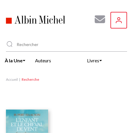
Aller
au
contenu
principal
À la Une
Auteurs
Livres
Accueil
Recherche