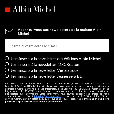
Abonnez-vous aux newsletters de la maison Albin
Michel
Newsletters
Je m’inscris à la newsletter des éditions Albin Michel
Je m'inscris à la newsletter M.C. Beaton
Je m’inscris à la newsletter Vie pratique
Je m’inscris à la newsletter Jeunesse & BD
Les informations dans ce formulaire sont toutes obligatoires, et sont collectées et traitées par
la société Editions Albin Michel, afin de recevoir nos newsletters au format digital si vous le
souhaitez. Conformément à la Loi Informatique et Libertés du 06/01/1978 modifiée et au
Règlement (UE) 2016/679, vous disposez notamment d'un droit d'accès, de rectification et
d’opposition aux informations vous concernant. Vous pouvez exercer ces droits en nous
contactant par courriel à
info-site@albin-michel.fr
ou par courrier à Editions Albin Michel,
Service Communication digitale, 22 rue Huyghens, 75014 Paris.
Plus d’information sur notre
politique de protection de vos données personnelles
.