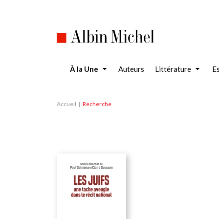
Aller
au
contenu
principal
À la Une
Auteurs
Littérature
Es
Accueil
Recherche