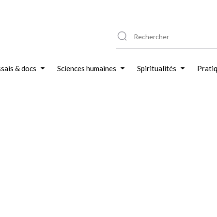
sais & docs
Sciences humaines
Spiritualités
Prati