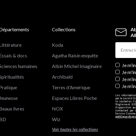
Départements
Collections
Ab
Al
Littérature
Koda
Essais & docs
Agatha Raisin enquête
Newslett
Je m’i
Sciences humaines
Albin Michel Imaginaire
Je m'i
Spiritualités
Archibald
Je m’in
Je m’i
Pratique
Terres d'Amérique
Les information
Jeunesse
Espaces Libres Poche
par la société E
le souhaitez. C
Règlement (UE)
Beaux livres
NOX
d’opposition a
contactant par 
Service Communi
politique de pr
BD
Wiz
Voir toutes les collections