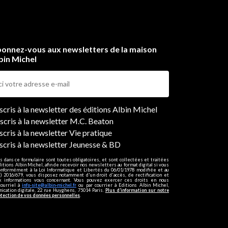
onnez-vous aux newsletters de la maison
bin Michel
ers
nscris à la newsletter des éditions Albin Michel
nscris à la newsletter M.C. Beaton
scris à la newsletter Vie pratique
nscris à la newsletter Jeunesse & BD
s dans ce formulaire sont toutes obligatoires, et sont collectées et traitées
ditions Albin Michel, afin de recevoir nos newsletters au format digital si vous
onformément à la Loi Informatique et Libertés du 06/01/1978 modifiée et au
 2016/679, vous disposez notamment d'un droit d'accès, de rectification et
ux informations vous concernant. Vous pouvez exercer ces droits en nous
courriel à
info-site@albin-michel.fr
ou par courrier à Editions Albin Michel,
cation digitale, 22 rue Huyghens, 75014 Paris.
Plus d’information sur notre
otection de vos données personnelles
.