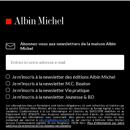
Abonnez-vous aux newsletters de la maison Albin
Michel
Newsletters
Je m’inscris à la newsletter des éditions Albin Michel
Je m'inscris à la newsletter M.C. Beaton
Je m’inscris à la newsletter Vie pratique
Je m’inscris à la newsletter Jeunesse & BD
Les informations dans ce formulaire sont toutes obligatoires, et sont collectées et traitées par
la société Editions Albin Michel, afin de recevoir nos newsletters au format digital si vous le
souhaitez. Conformément à la Loi Informatique et Libertés du 06/01/1978 modifiée et au
Règlement (UE) 2016/679, vous disposez notamment d'un droit d'accès, de rectification et
d’opposition aux informations vous concernant. Vous pouvez exercer ces droits en nous
contactant par courriel à
info-site@albin-michel.fr
ou par courrier à Editions Albin Michel,
Service Communication digitale, 22 rue Huyghens, 75014 Paris.
Plus d’information sur notre
politique de protection de vos données personnelles
.