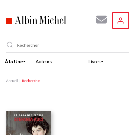
Aller
au
contenu
principal
À la Une
Auteurs
Livres
Accueil
Recherche