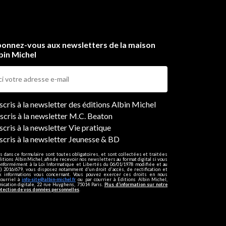
onnez-vous aux newsletters de la maison
bin Michel
ers
nscris à la newsletter des éditions Albin Michel
nscris à la newsletter M.C. Beaton
scris à la newsletter Vie pratique
nscris à la newsletter Jeunesse & BD
s dans ce formulaire sont toutes obligatoires, et sont collectées et traitées
ditions Albin Michel, afin de recevoir nos newsletters au format digital si vous
onformément à la Loi Informatique et Libertés du 06/01/1978 modifiée et au
 2016/679, vous disposez notamment d'un droit d'accès, de rectification et
ux informations vous concernant. Vous pouvez exercer ces droits en nous
courriel à
info-site@albin-michel.fr
ou par courrier à Editions Albin Michel,
cation digitale, 22 rue Huyghens, 75014 Paris.
Plus d’information sur notre
otection de vos données personnelles
.