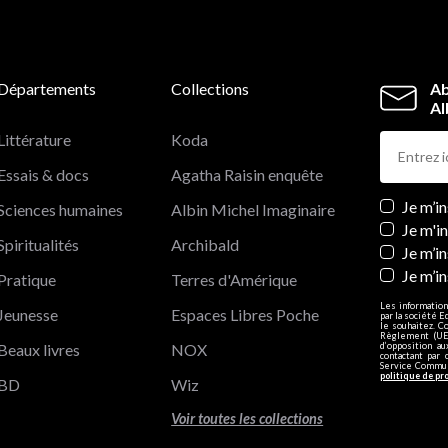
Départements
Collections
Ab
Al
Littérature
Koda
Essais & docs
Agatha Raisin enquête
Newslett
Je m’i
Sciences humaines
Albin Michel Imaginaire
Je m'i
Spiritualités
Archibald
Je m’in
Je m’i
Pratique
Terres d'Amérique
Les information
Jeunesse
Espaces Libres Poche
par la société E
le souhaitez. C
Règlement (UE)
Beaux livres
NOX
d’opposition a
contactant par 
Service Communi
politique de pr
BD
Wiz
Voir toutes les collections