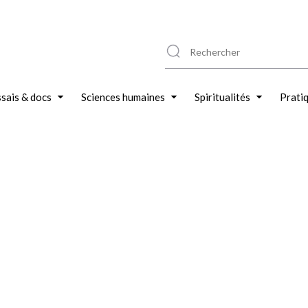
sais & docs
Sciences humaines
Spiritualités
Prati