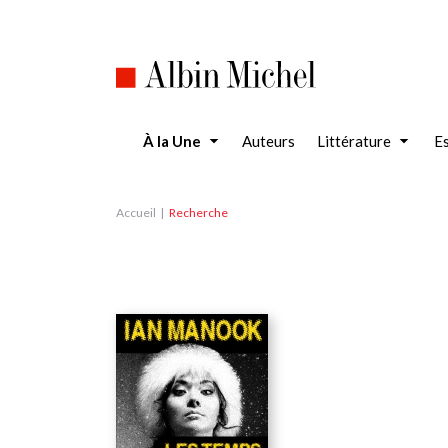
Aller
au
contenu
principal
À la Une
Auteurs
Littérature
Es
Accueil
Recherche