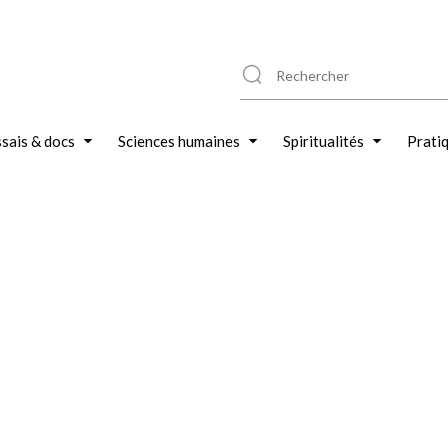
sais & docs
Sciences humaines
Spiritualités
Prati