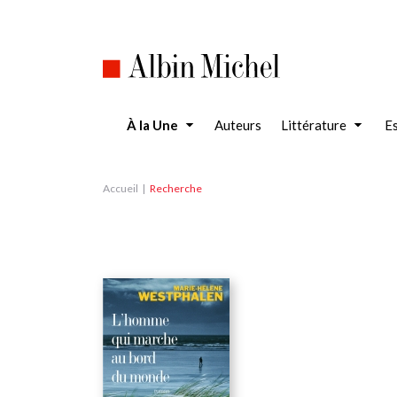
Aller
au
contenu
principal
À la Une
Auteurs
Littérature
Es
Accueil
Recherche