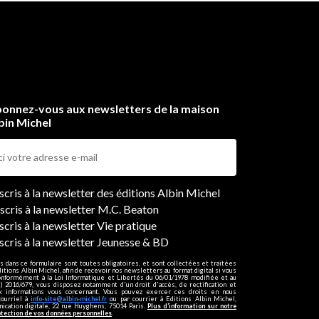
onnez-vous aux newsletters de la maison
bin Michel
ers
nscris à la newsletter des éditions Albin Michel
nscris à la newsletter M.C. Beaton
scris à la newsletter Vie pratique
nscris à la newsletter Jeunesse & BD
s dans ce formulaire sont toutes obligatoires, et sont collectées et traitées
ditions Albin Michel, afin de recevoir nos newsletters au format digital si vous
onformément à la Loi Informatique et Libertés du 06/01/1978 modifiée et au
 2016/679, vous disposez notamment d'un droit d'accès, de rectification et
ux informations vous concernant. Vous pouvez exercer ces droits en nous
courriel à
info-site@albin-michel.fr
ou par courrier à Editions Albin Michel,
cation digitale, 22 rue Huyghens, 75014 Paris.
Plus d’information sur notre
otection de vos données personnelles
.