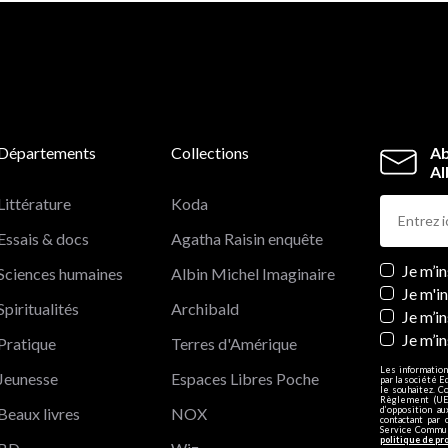
Départements
Collections
Ab
Al
Littérature
Koda
Essais & docs
Agatha Raisin enquête
Newslett
Je m’i
Sciences humaines
Albin Michel Imaginaire
Je m'i
Spiritualités
Archibald
Je m’in
Je m’i
Pratique
Terres d'Amérique
Les information
Jeunesse
Espaces Libres Poche
par la société E
le souhaitez. C
Règlement (UE)
Beaux livres
NOX
d’opposition a
contactant par 
Service Communi
politique de pr