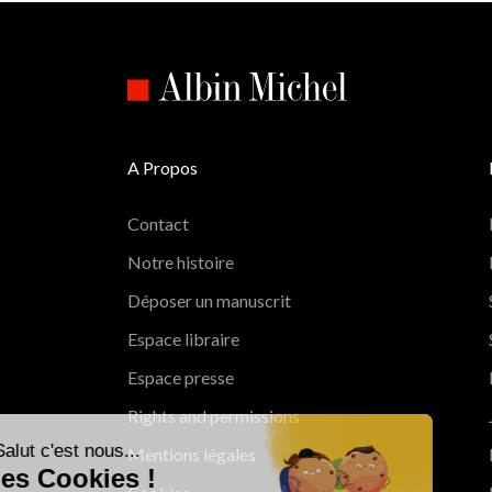
A Propos
Contact
Notre histoire
Déposer un manuscrit
Espace libraire
Espace presse
Rights and permissions
Salut c'est nous...
Mentions légales
les Cookies !