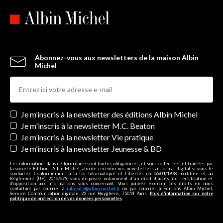
Abonnez-vous aux newsletters de la maison Albin
Michel
Newsletters
Je m’inscris à la newsletter des éditions Albin Michel
Je m'inscris à la newsletter M.C. Beaton
Je m’inscris à la newsletter Vie pratique
Je m’inscris à la newsletter Jeunesse & BD
Les informations dans ce formulaire sont toutes obligatoires, et sont collectées et traitées par
la société Editions Albin Michel, afin de recevoir nos newsletters au format digital si vous le
souhaitez. Conformément à la Loi Informatique et Libertés du 06/01/1978 modifiée et au
Règlement (UE) 2016/679, vous disposez notamment d'un droit d'accès, de rectification et
d’opposition aux informations vous concernant. Vous pouvez exercer ces droits en nous
contactant par courriel à
info-site@albin-michel.fr
ou par courrier à Editions Albin Michel,
Service Communication digitale, 22 rue Huyghens, 75014 Paris.
Plus d’information sur notre
politique de protection de vos données personnelles
.