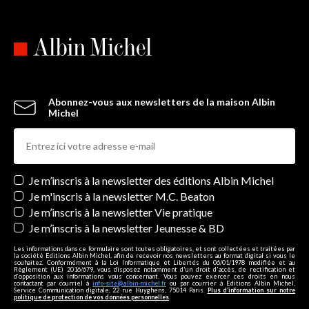
Abonnez-vous aux newsletters de la maison Albin
Michel
Newsletters
Je m’inscris à la newsletter des éditions Albin Michel
Je m'inscris à la newsletter M.C. Beaton
Je m’inscris à la newsletter Vie pratique
Je m’inscris à la newsletter Jeunesse & BD
Les informations dans ce formulaire sont toutes obligatoires, et sont collectées et traitées par
la société Editions Albin Michel, afin de recevoir nos newsletters au format digital si vous le
souhaitez. Conformément à la Loi Informatique et Libertés du 06/01/1978 modifiée et au
Règlement (UE) 2016/679, vous disposez notamment d'un droit d'accès, de rectification et
d’opposition aux informations vous concernant. Vous pouvez exercer ces droits en nous
contactant par courriel à
info-site@albin-michel.fr
ou par courrier à Editions Albin Michel,
Service Communication digitale, 22 rue Huyghens, 75014 Paris.
Plus d’information sur notre
politique de protection de vos données personnelles
.