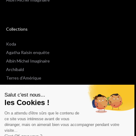
Collections
Koda
Agatha Raisin enquête
Albin Michel Imaginaire
Archibald
Terres d'Amérique
Espaces Libres Poche
Salut c'est nous...
NOX
les Cookies !
Wiz
Voir toutes les collections
On a attendu d'être sûrs que le contenu de
ce site vous intéresse avant de vous
déranger, mais on aimerait bien vous accompagner pendant votre
Nous suivre
visite...