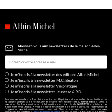
Abonnez-vous aux newsletters de la maison Albin
Michel
Newsletters
Je m’inscris à la newsletter des éditions Albin Michel
Je m'inscris à la newsletter M.C. Beaton
Je m’inscris à la newsletter Vie pratique
Je m’inscris à la newsletter Jeunesse & BD
Les informations dans ce formulaire sont toutes obligatoires, et sont collectées et traitées par
la société Editions Albin Michel, afin de recevoir nos newsletters au format digital si vous le
souhaitez. Conformément à la Loi Informatique et Libertés du 06/01/1978 modifiée et au
Règlement (UE) 2016/679, vous disposez notamment d'un droit d'accès, de rectification et
d’opposition aux informations vous concernant. Vous pouvez exercer ces droits en nous
contactant par courriel à
info-site@albin-michel.fr
ou par courrier à Editions Albin Michel,