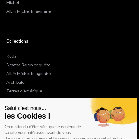
Michel
Albin Michel Imaginaire
Collections
Koda
Agatha Raisin enquête
Albin Michel Imaginaire
Archibald
Terres d'Amérique
Espaces Libres Poche
Salut c'est nous...
NOX
les Cookies !
Wiz
Voir toutes les collections
On a attendu d'être sûrs que le contenu de
ce site vous intéresse avant de vous
déranger, mais on aimerait bien vous accompagner pendant votre