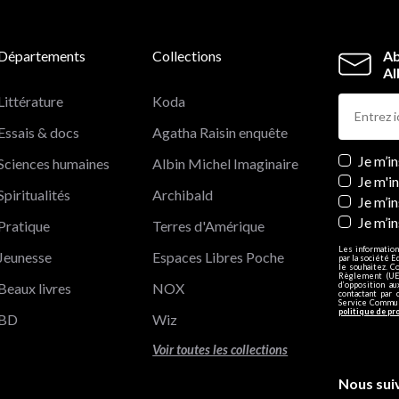
Départements
Collections
Ab
Al
Littérature
Koda
Essais & docs
Agatha Raisin enquête
Newslett
Je m’i
Sciences humaines
Albin Michel Imaginaire
Je m'i
Spiritualités
Archibald
Je m’in
Je m’i
Pratique
Terres d'Amérique
Les information
Jeunesse
Espaces Libres Poche
par la société E
le souhaitez. C
Règlement (UE)
Beaux livres
NOX
d’opposition a
contactant par 
Service Communi
politique de pr
BD
Wiz
Voir toutes les collections
Nous sui