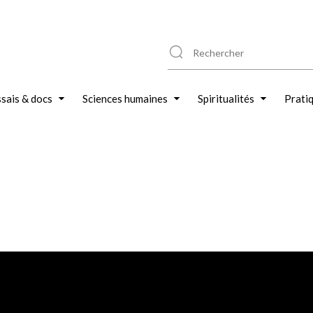
sais & docs
Sciences humaines
Spiritualités
Prati