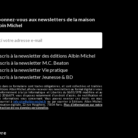
onnez-vous aux newsletters de la maison
bin Michel
ers
nscris à la newsletter des éditions Albin Michel
nscris à la newsletter M.C. Beaton
scris à la newsletter Vie pratique
nscris à la newsletter Jeunesse & BD
s dans ce formulaire sont toutes obligatoires, et sont collectées et traitées
ditions Albin Michel, afin de recevoir nos newsletters au format digital si vous
onformément à la Loi Informatique et Libertés du 06/01/1978 modifiée et au
 2016/679, vous disposez notamment d'un droit d'accès, de rectification et
ux informations vous concernant. Vous pouvez exercer ces droits en nous
courriel à
info-site@albin-michel.fr
ou par courrier à Editions Albin Michel,
cation digitale, 22 rue Huyghens, 75014 Paris.
Plus d’information sur notre
otection de vos données personnelles
.
vre