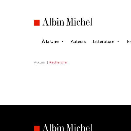
Aller
au
contenu
principal
À la Une
Auteurs
Littérature
Es
Accueil
Recherche