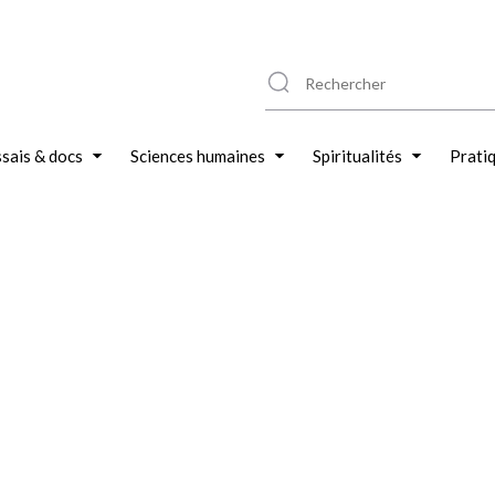
sais & docs
Sciences humaines
Spiritualités
Prati