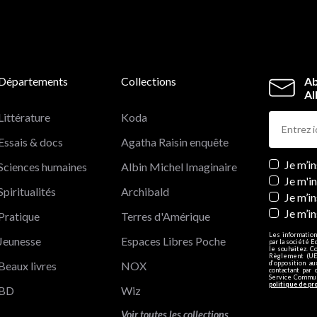
Départements
Collections
Ab
Al
Littérature
Koda
Essais & docs
Agatha Raisin enquête
Newslett
Je m’i
Sciences humaines
Albin Michel Imaginaire
Je m'i
Spiritualités
Archibald
Je m’in
Je m’i
Pratique
Terres d'Amérique
Les information
Jeunesse
Espaces Libres Poche
par la société E
le souhaitez. C
Règlement (UE)
Beaux livres
NOX
d’opposition a
contactant par 
Service Communi
politique de pr
BD
Wiz
Voir toutes les collections