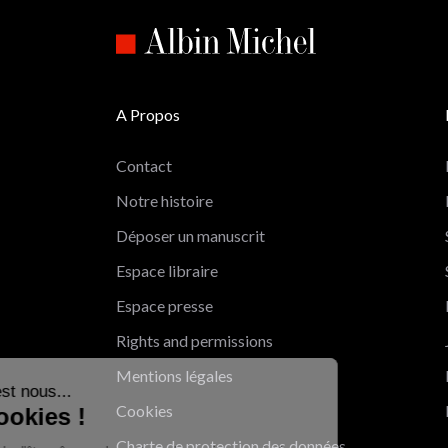
A Propos
Contact
Notre histoire
Déposer un manuscrit
Espace libraire
Espace presse
Rights and permissions
Salut c'est nous...
Mentions légales
les Cookies !
Cookies
On a attendu d'être sûrs que le contenu
Charte de protection des données