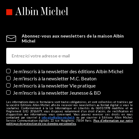
Abonnez-vous aux newsletters de la maison Albin
Michel
Newsletters
Je m’inscris à la newsletter des éditions Albin Michel
Je m'inscris à la newsletter M.C. Beaton
Je m’inscris à la newsletter Vie pratique
Je m’inscris à la newsletter Jeunesse & BD
Les informations dans ce formulaire sont toutes obligatoires, et sont collectées et traitées par
la société Editions Albin Michel, afin de recevoir nos newsletters au format digital si vous le
souhaitez. Conformément à la Loi Informatique et Libertés du 06/01/1978 modifiée et au
Règlement (UE) 2016/679, vous disposez notamment d'un droit d'accès, de rectification et
d’opposition aux informations vous concernant. Vous pouvez exercer ces droits en nous
contactant par courriel à
info-site@albin-michel.fr
ou par courrier à Editions Albin Michel,
Service Communication digitale, 22 rue Huyghens, 75014 Paris.
Plus d’information sur notre
politique de protection de vos données personnelles
.