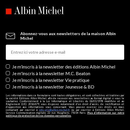
Abonnez-vous aux newsletters de la maison Albin
Michel
Newsletters
Je m’inscris à la newsletter des éditions Albin Michel
Je m'inscris à la newsletter M.C. Beaton
Je m’inscris à la newsletter Vie pratique
Je m’inscris à la newsletter Jeunesse & BD
Les informations dans ce formulaire sont toutes obligatoires, et sont collectées et traitées par
la société Editions Albin Michel, afin de recevoir nos newsletters au format digital si vous le
souhaitez. Conformément à la Loi Informatique et Libertés du 06/01/1978 modifiée et au
Règlement (UE) 2016/679, vous disposez notamment d'un droit d'accès, de rectification et
d’opposition aux informations vous concernant. Vous pouvez exercer ces droits en nous
contactant par courriel à
info-site@albin-michel.fr
ou par courrier à Editions Albin Michel,
Service Communication digitale, 22 rue Huyghens, 75014 Paris.
Plus d’information sur notre
politique de protection de vos données personnelles
.