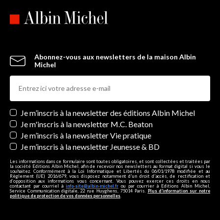
Abonnez-vous aux newsletters de la maison Albin
Michel
Newsletters
Je m’inscris à la newsletter des éditions Albin Michel
Je m'inscris à la newsletter M.C. Beaton
Je m’inscris à la newsletter Vie pratique
Je m’inscris à la newsletter Jeunesse & BD
Les informations dans ce formulaire sont toutes obligatoires, et sont collectées et traitées par
la société Editions Albin Michel, afin de recevoir nos newsletters au format digital si vous le
souhaitez. Conformément à la Loi Informatique et Libertés du 06/01/1978 modifiée et au
Règlement (UE) 2016/679, vous disposez notamment d'un droit d'accès, de rectification et
d’opposition aux informations vous concernant. Vous pouvez exercer ces droits en nous
contactant par courriel à
info-site@albin-michel.fr
ou par courrier à Editions Albin Michel,
Service Communication digitale, 22 rue Huyghens, 75014 Paris.
Plus d’information sur notre
politique de protection de vos données personnelles
.