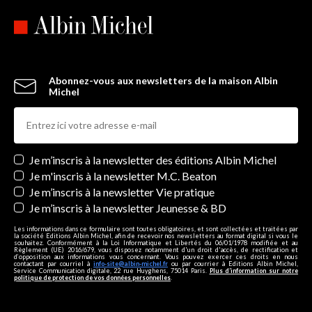
Abonnez-vous aux newsletters de la maison Albin
Michel
Newsletters
Je m’inscris à la newsletter des éditions Albin Michel
Je m'inscris à la newsletter M.C. Beaton
Je m’inscris à la newsletter Vie pratique
Je m’inscris à la newsletter Jeunesse & BD
Les informations dans ce formulaire sont toutes obligatoires, et sont collectées et traitées par
la société Editions Albin Michel, afin de recevoir nos newsletters au format digital si vous le
souhaitez. Conformément à la Loi Informatique et Libertés du 06/01/1978 modifiée et au
Règlement (UE) 2016/679, vous disposez notamment d'un droit d'accès, de rectification et
d’opposition aux informations vous concernant. Vous pouvez exercer ces droits en nous
contactant par courriel à
info-site@albin-michel.fr
ou par courrier à Editions Albin Michel,
Service Communication digitale, 22 rue Huyghens, 75014 Paris.
Plus d’information sur notre
politique de protection de vos données personnelles
.