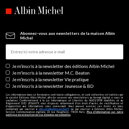
Abonnez-vous aux newsletters de la maison Albin
Michel
Newsletters
Je m’inscris à la newsletter des éditions Albin Michel
Je m'inscris à la newsletter M.C. Beaton
Je m’inscris à la newsletter Vie pratique
Je m’inscris à la newsletter Jeunesse & BD
Les informations dans ce formulaire sont toutes obligatoires, et sont collectées et traitées par
la société Editions Albin Michel, afin de recevoir nos newsletters au format digital si vous le
souhaitez. Conformément à la Loi Informatique et Libertés du 06/01/1978 modifiée et au
Règlement (UE) 2016/679, vous disposez notamment d'un droit d'accès, de rectification et
d’opposition aux informations vous concernant. Vous pouvez exercer ces droits en nous
contactant par courriel à
info-site@albin-michel.fr
ou par courrier à Editions Albin Michel,
Service Communication digitale, 22 rue Huyghens, 75014 Paris.
Plus d’information sur notre
politique de protection de vos données personnelles
.