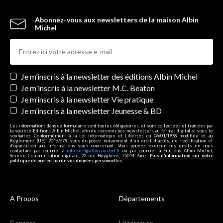
Abonnez-vous aux newsletters de la maison Albin
Michel
Newsletters
Je m’inscris à la newsletter des éditions Albin Michel
Je m'inscris à la newsletter M.C. Beaton
Je m’inscris à la newsletter Vie pratique
Je m’inscris à la newsletter Jeunesse & BD
Les informations dans ce formulaire sont toutes obligatoires, et sont collectées et traitées par
la société Editions Albin Michel, afin de recevoir nos newsletters au format digital si vous le
souhaitez. Conformément à la Loi Informatique et Libertés du 06/01/1978 modifiée et au
Règlement (UE) 2016/679, vous disposez notamment d'un droit d'accès, de rectification et
d’opposition aux informations vous concernant. Vous pouvez exercer ces droits en nous
contactant par courriel à
info-site@albin-michel.fr
ou par courrier à Editions Albin Michel,
Service Communication digitale, 22 rue Huyghens, 75014 Paris.
Plus d’information sur notre
politique de protection de vos données personnelles
.
A Propos
Départements
Contact
Littérature