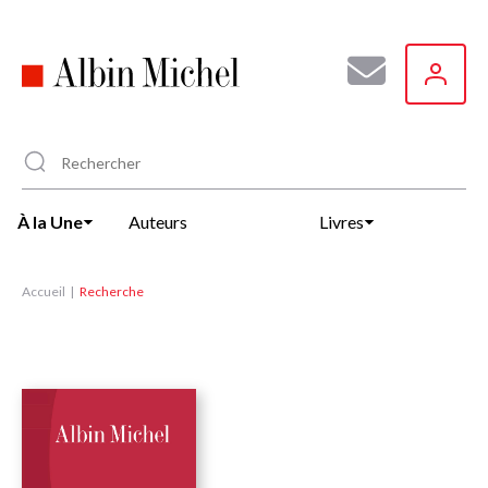
Aller
au
contenu
principal
À la Une
Auteurs
Livres
Accueil
Recherche