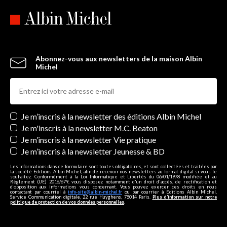
Abonnez-vous aux newsletters de la maison Albin
Michel
Newsletters
Je m’inscris à la newsletter des éditions Albin Michel
Je m'inscris à la newsletter M.C. Beaton
Je m’inscris à la newsletter Vie pratique
Je m’inscris à la newsletter Jeunesse & BD
Les informations dans ce formulaire sont toutes obligatoires, et sont collectées et traitées par
la société Editions Albin Michel, afin de recevoir nos newsletters au format digital si vous le
souhaitez. Conformément à la Loi Informatique et Libertés du 06/01/1978 modifiée et au
Règlement (UE) 2016/679, vous disposez notamment d'un droit d'accès, de rectification et
d’opposition aux informations vous concernant. Vous pouvez exercer ces droits en nous
contactant par courriel à
info-site@albin-michel.fr
ou par courrier à Editions Albin Michel,
Service Communication digitale, 22 rue Huyghens, 75014 Paris.
Plus d’information sur notre
politique de protection de vos données personnelles
.