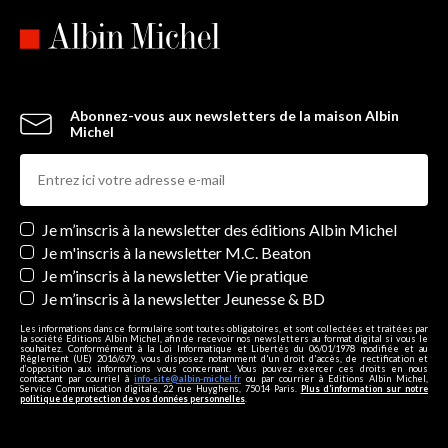
Abonnez-vous aux newsletters de la maison Albin
Michel
Newsletters
Je m’inscris à la newsletter des éditions Albin Michel
Je m'inscris à la newsletter M.C. Beaton
Je m’inscris à la newsletter Vie pratique
Je m’inscris à la newsletter Jeunesse & BD
Les informations dans ce formulaire sont toutes obligatoires, et sont collectées et traitées par
la société Editions Albin Michel, afin de recevoir nos newsletters au format digital si vous le
souhaitez. Conformément à la Loi Informatique et Libertés du 06/01/1978 modifiée et au
Règlement (UE) 2016/679, vous disposez notamment d'un droit d'accès, de rectification et
d’opposition aux informations vous concernant. Vous pouvez exercer ces droits en nous
contactant par courriel à
info-site@albin-michel.fr
ou par courrier à Editions Albin Michel,
Service Communication digitale, 22 rue Huyghens, 75014 Paris.
Plus d’information sur notre
politique de protection de vos données personnelles
.