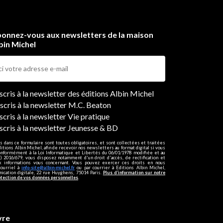
onnez-vous aux newsletters de la maison
bin Michel
ers
nscris à la newsletter des éditions Albin Michel
nscris à la newsletter M.C. Beaton
scris à la newsletter Vie pratique
nscris à la newsletter Jeunesse & BD
s dans ce formulaire sont toutes obligatoires, et sont collectées et traitées
ditions Albin Michel, afin de recevoir nos newsletters au format digital si vous
onformément à la Loi Informatique et Libertés du 06/01/1978 modifiée et au
 2016/679, vous disposez notamment d'un droit d'accès, de rectification et
ux informations vous concernant. Vous pouvez exercer ces droits en nous
courriel à
info-site@albin-michel.fr
ou par courrier à Editions Albin Michel,
cation digitale, 22 rue Huyghens, 75014 Paris.
Plus d’information sur notre
otection de vos données personnelles
.
vre