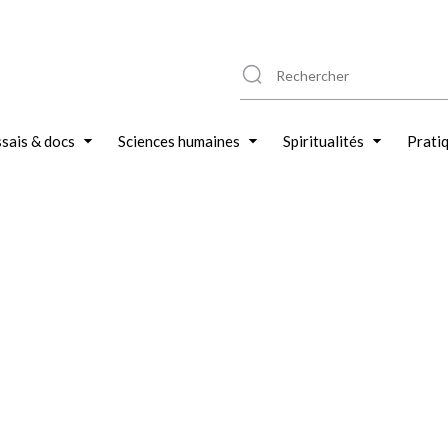
sais & docs
Sciences humaines
Spiritualités
Prati