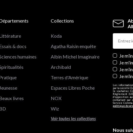
Départements
Collections
Ab
Al
Littérature
Koda
Essais & docs
Agatha Raisin enquête
Newslett
Je m’i
Sciences humaines
Albin Michel Imaginaire
Je m'i
Spiritualités
Archibald
Je m’in
Je m’i
Pratique
Terres d'Amérique
Les information
Jeunesse
Espaces Libres Poche
par la société E
le souhaitez. C
Règlement (UE)
Beaux livres
NOX
d’opposition a
contactant par 
Service Communi
politique de pr
BD
Wiz
Voir toutes les collections
Nous sui