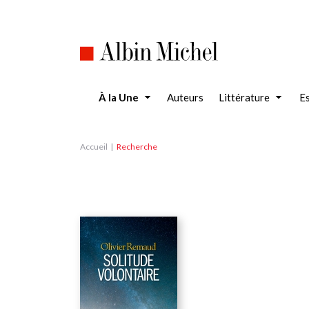
Aller
au
contenu
principal
À la Une
Auteurs
Littérature
Es
Accueil
Recherche